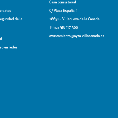
Casa consistorial
de datos
C/ Plaza España, 1
Seguridad de la
28691 – Villanueva de la Cañada
Tlfno.: 918 117 300
ayuntamiento@ayto-villacanada.es
ad
uso en redes