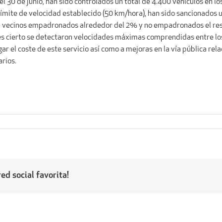
 30 de junio, han sido controlados un total de 4.400 vehículos en los
l límite de velocidad establecido (50 km/hora), han sido sancionado
son vecinos empadronados alrededor del 2% y no empadronados el res
n es cierto se detectaron velocidades máximas comprendidas entre lo
gar el coste de este servicio así como a mejoras en la vía pública re
arios.
ed social favorita!