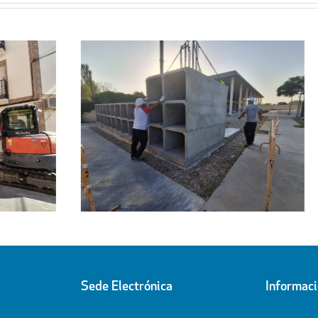
Regresa a sus hogares el centenar
l
de personas acogidas en el
ipal
Pabellón Cubierto
Sede Electrónica
Informac