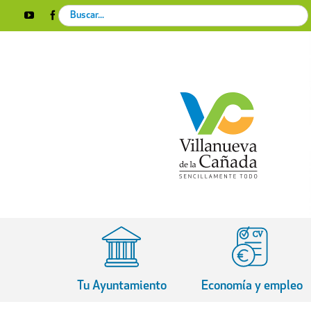
Skip
Search
YouTube
Facebook
Instagram
X
Rss
to
for:
content
Tu Ayuntamiento
Economía y empleo