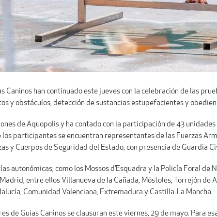
ías Caninos han continuado este jueves con la celebración de las pru
os y obstáculos, detección de sustancias estupefacientes y obedien
aciones de Aquopolis y ha contado con la participación de 43 unidade
e los participantes se encuentran representantes de las Fuerzas Armad
zas y Cuerpos de Seguridad del Estado, con presencia de Guardia Civi
as autonómicas, como los Mossos d’Esquadra y la Policía Foral de N
Madrid, entre ellos Villanueva de la Cañada, Móstoles, Torrejón de 
ndalucía, Comunidad Valenciana, Extremadura y Castilla-La Mancha.
itares de Guías Caninos se clausuran este viernes, 29 de mayo. Para 