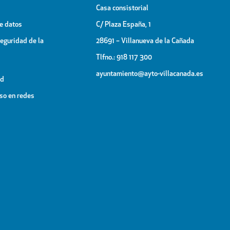
Casa consistorial
de datos
C/ Plaza España, 1
Seguridad de la
28691 – Villanueva de la Cañada
Tlfno.: 918 117 300
ayuntamiento@ayto-villacanada.es
ad
uso en redes