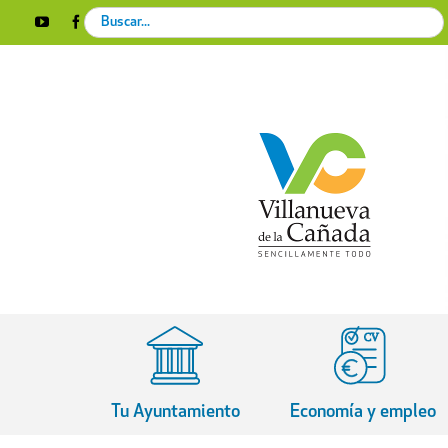
Skip
Search
YouTube
Facebook
Instagram
X
Rss
to
for:
content
Tu Ayuntamiento
Economía y empleo