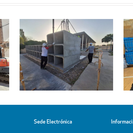
Regresa a sus hogares el centenar
l
de personas acogidas en el
ipal
Pabellón Cubierto
Sede Electrónica
Informac