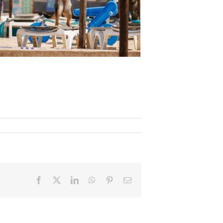
Facebook
X
LinkedIn
WhatsApp
Pinterest
Email