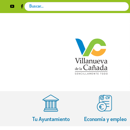
Skip
Search
YouTube
Facebook
Instagram
X
Rss
to
for:
content
Tu Ayuntamiento
Economía y empleo