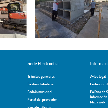
Regresa a sus hogares el centenar
l
de personas acogidas en el
ipal
Pabellón Cubierto
Sede Electrónica
Informac
Trámites generales
Aviso legal
Gestión Tributaria
Protección 
Padrón municipal
Política de 
Información
Portal del proveedor
Mapa web
Pago de tributos