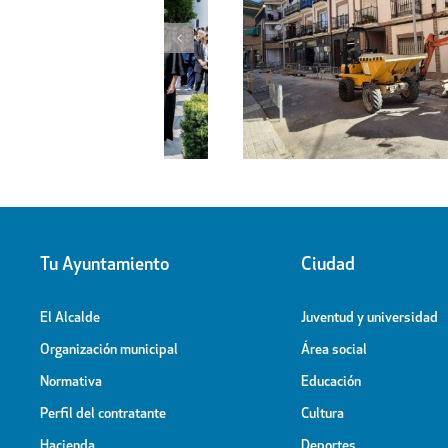
l proyecto de
Obras de ampliación de
 la calle Peligros
Cementerio-Tanatorio Munic
Tu Ayuntamiento
Ciudad
El Alcalde
Juventud y universidad
Organización municipal
Área social
Normativa
Educación
Perfil del contratante
Cultura
Hacienda
Deportes