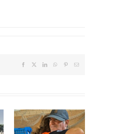
Facebook
X
LinkedIn
WhatsApp
Pinterest
Email