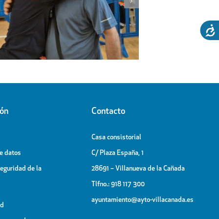
El espectáculo de la Generación
Visita d
OT, broche final de las Fiestas
al Pab
Patronales
ión
Contacto
Casa consistorial
de datos
C/ Plaza España, 1
Seguridad de la
28691 – Villanueva de la Cañada
Tlfno.: 918 117 300
ayuntamiento@ayto-villacanada.es
ad