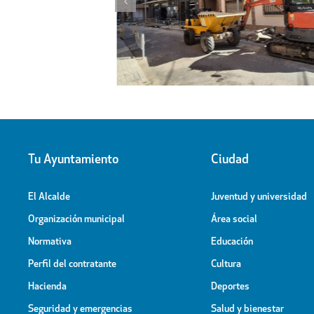
l proyecto de
Obras de ampliación de
 la calle Peligros
Cementerio-Tanatorio Munic
Tu Ayuntamiento
Ciudad
El Alcalde
Juventud y universidad
Organización municipal
Área social
Normativa
Educación
Perfil del contratante
Cultura
Hacienda
Deportes
Seguridad y emergencias
Salud y bienestar