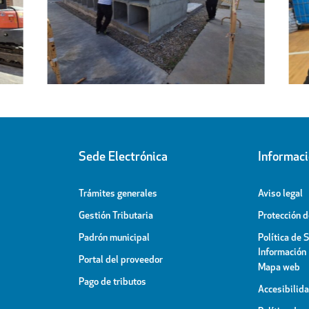
Regresa a sus hogares el centenar
l
de personas acogidas en el
ipal
Pabellón Cubierto
Sede Electrónica
Informac
Trámites generales
Aviso legal
Gestión Tributaria
Protección 
Padrón municipal
Política de 
Información
Portal del proveedor
Mapa web
Pago de tributos
Accesibilid