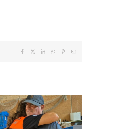
Facebook
X
LinkedIn
WhatsApp
Pinterest
Email