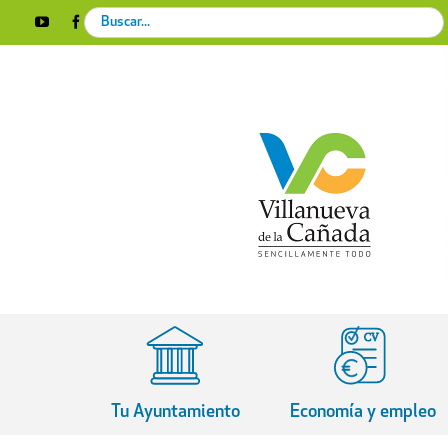
Skip
Search
YouTube
Facebook
Instagram
X
Rss
to
for:
content
Tu Ayuntamiento
Economía y empleo