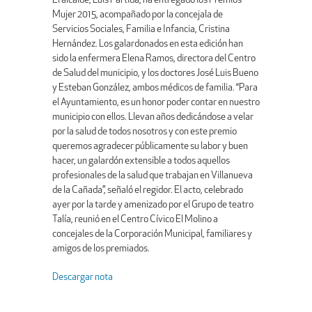
El alcalde, Luis Partida, ha entregado los Premios
Mujer 2015, acompañado por la concejala de
Servicios Sociales, Familia e Infancia, Cristina
Hernández. Los galardonados en esta edición han
sido la enfermera Elena Ramos, directora del Centro
de Salud del municipio, y los doctores José Luis Bueno
y Esteban González, ambos médicos de familia. “Para
el Ayuntamiento, es un honor poder contar en nuestro
municipio con ellos. Llevan años dedicándose a velar
por la salud de todos nosotros y con este premio
queremos agradecer públicamente su labor y buen
hacer, un galardón extensible a todos aquellos
profesionales de la salud que trabajan en Villanueva
de la Cañada”, señaló el regidor. El acto, celebrado
ayer por la tarde y amenizado por el Grupo de teatro
Talía, reunió en el Centro Cívico El Molino a
concejales de la Corporación Municipal, familiares y
amigos de los premiados.
Descargar nota