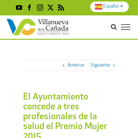
Skip
Español
▼
YouTube
Facebook
Instagram
X
Rss
to
content
Anterior
Siguiente
El Ayuntamiento
concede a tres
profesionales de la
salud el Premio Mujer
2015