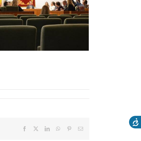
Facebook
X
LinkedIn
WhatsApp
Pinterest
Email