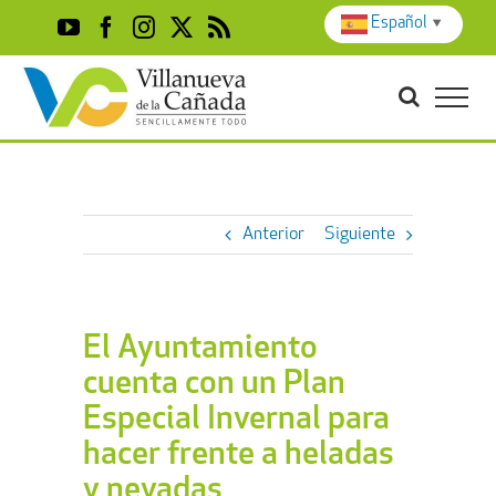
Skip
Español
▼
YouTube
Facebook
Instagram
X
Rss
to
content
Anterior
Siguiente
El Ayuntamiento
cuenta con un Plan
Especial Invernal para
hacer frente a heladas
y nevadas