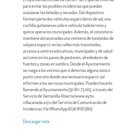
El Ayuntamiento cuenta con un Plan Especial Invernal
para evitar las posibles incidencias que puedan
ocasionar las heladas y nevadas. Del dispositivo
forman parte dos vehículos esparcidores de sal, una
cuchilla quitanieves sobre vehículo todoterreno y
quince operarios municipales. Además, el consistorio
mantiene almacenadas una veintena de toneladas de
sal para esparcir en las calles más transitadas,
accesos a centros educativos, municipales y de salud
así como en los pasos de peatones, alrededores de
fuentes y zonas en sombra. Desde el Ayuntamiento
se ruega a los vecinos que si detectan alguna zona o
punto concreto donde sea necesario esparcir sal
informen a los servicios municipales. Pueden hacerlo
llamando al Ayuntamiento (91 811 73 00), a través del
Servicio de Ventanilla Abierta (www.ayto-
villacanada.es) o del Servicio de Comunicación de
Incidencias Vía WhatsApp (636 818 580).
Descargar nota