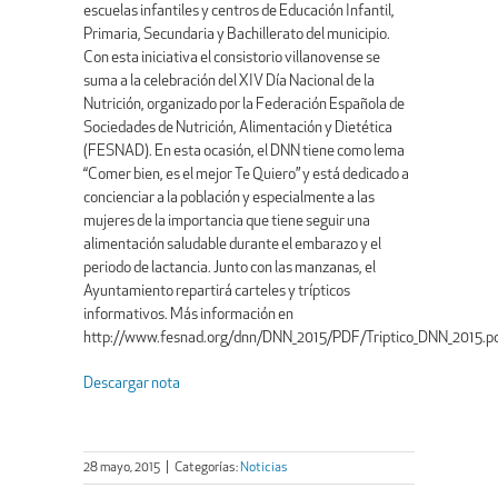
escuelas infantiles y centros de Educación Infantil,
Primaria, Secundaria y Bachillerato del municipio.
Con esta iniciativa el consistorio villanovense se
suma a la celebración del XIV Día Nacional de la
Nutrición, organizado por la Federación Española de
Sociedades de Nutrición, Alimentación y Dietética
(FESNAD). En esta ocasión, el DNN tiene como lema
“Comer bien, es el mejor Te Quiero” y está dedicado a
concienciar a la población y especialmente a las
mujeres de la importancia que tiene seguir una
alimentación saludable durante el embarazo y el
periodo de lactancia. Junto con las manzanas, el
Ayuntamiento repartirá carteles y trípticos
informativos. Más información en
http://www.fesnad.org/dnn/DNN_2015/PDF/Triptico_DNN_2015.p
Descargar nota
28 mayo, 2015
|
Categorías:
Noticias