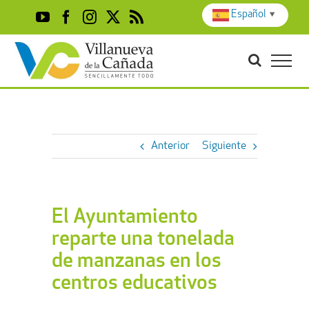
Skip
Español
▼
YouTube
Facebook
Instagram
X
Rss
to
content
Anterior
Siguiente
El Ayuntamiento
reparte una tonelada
de manzanas en los
centros educativos