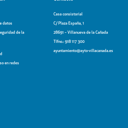
Casa consistorial
de datos
C/ Plaza España, 1
Seguridad de la
28691 – Villanueva de la Cañada
Tlfno.: 918 117 300
ayuntamiento@ayto-villacanada.es
ad
uso en redes