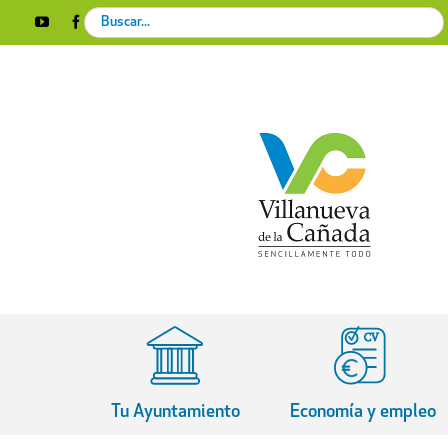
Skip
Search
YouTube
Facebook
Instagram
X
Rss
to
for:
content
Tu Ayuntamiento
Economía y empleo