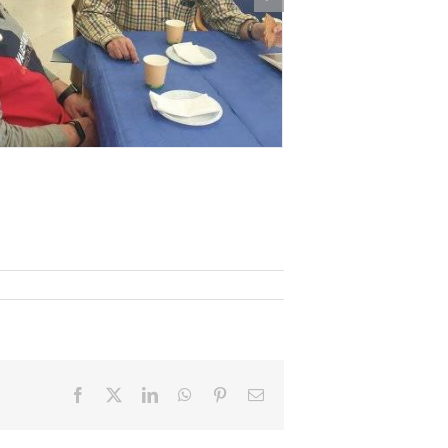
Facebook
X
LinkedIn
WhatsApp
Pinterest
Email