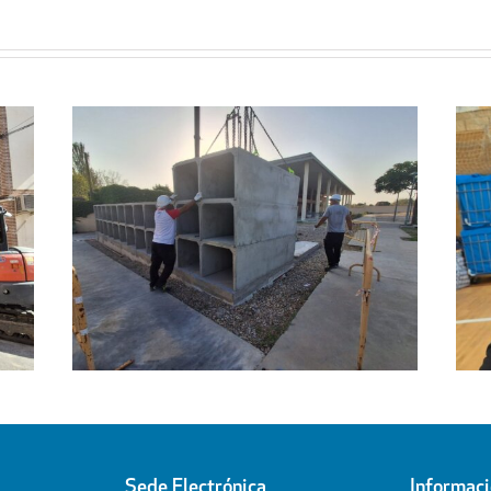
Regresa a sus hogares el centenar
l
de personas acogidas en el
ipal
Pabellón Cubierto
Sede Electrónica
Informac