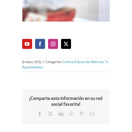
9 mayo, 2025
|
Categorías:
Cultura
,
Educación
,
Noticias
,
Tu
Ayuntamiento
¡Comparta esta información en su red
social favorita!
Facebook
X
LinkedIn
WhatsApp
Pinterest
Email