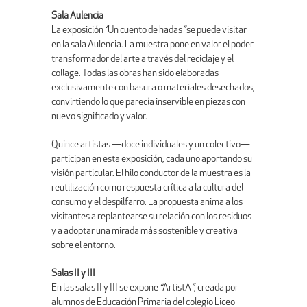
Sala Aulencia
La exposición
“
Un cuento de hadas
”
se puede visitar
en la sala Aulencia. La muestra pone en valor el poder
transformador del arte a través del reciclaje y el
collage. Todas las obras han sido elaboradas
exclusivamente con basura o materiales desechados,
convirtiendo lo que parecía inservible en piezas con
nuevo significado y valor.
Quince artistas —doce individuales y un colectivo—
participan en esta exposición, cada uno aportando su
visión particular. El hilo conductor de la muestra es la
reutilización como respuesta crítica a la cultura del
consumo y el despilfarro. La propuesta anima a los
visitantes a replantearse su relación con los residuos
y a adoptar una mirada más sostenible y creativa
sobre el entorno.
Salas II y III
En las salas II y III se expone
“
ArtistA
”
, creada por
alumnos de Educación Primaria del colegio Liceo