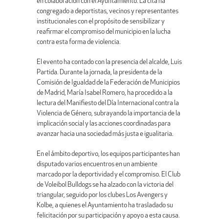
en colaboración con el Ayuntamiento. La cita ha
congregado a deportistas, vecinos y representantes
institucionales con el propósito de sensibilizar y
reafirmar el compromiso del municipio en la lucha
contra esta forma de violencia.
El evento ha contado con la presencia del alcalde, Luis
Partida. Durante la jornada, la presidenta de la
Comisión de Igualdad de la Federación de Municipios
de Madrid, María Isabel Romero, ha procedido a la
lectura del Manifiesto del Día Internacional contra la
Violencia de Género, subrayando la importancia de la
implicación social y las acciones coordinadas para
avanzar hacia una sociedad más justa e igualitaria.
En el ámbito deportivo, los equipos participantes han
disputado varios encuentros en un ambiente
marcado por la deportividad y el compromiso. El Club
de Voleibol Bulldogs se ha alzado con la victoria del
triangular, seguido por los clubes Los Avengers y
Kolbe, a quienes el Ayuntamiento ha trasladado su
felicitación por su participación y apoyo a esta causa.