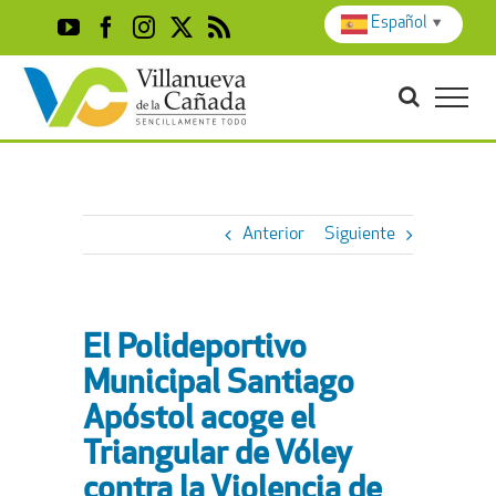
Skip
Español
▼
YouTube
Facebook
Instagram
X
Rss
to
content
Anterior
Siguiente
El Polideportivo
Municipal Santiago
Apóstol acoge el
Triangular de Vóley
contra la Violencia de