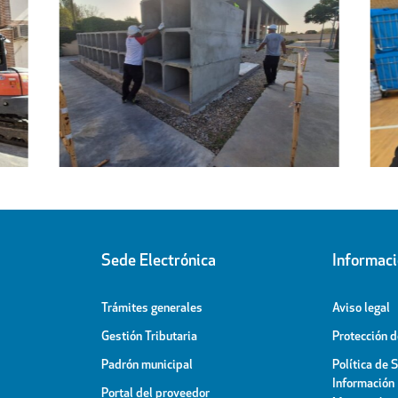
Regresa a sus hogares el centenar
l
de personas acogidas en el
ipal
Pabellón Cubierto
Sede Electrónica
Informac
Trámites generales
Aviso legal
Gestión Tributaria
Protección 
Padrón municipal
Política de 
Información
Portal del proveedor