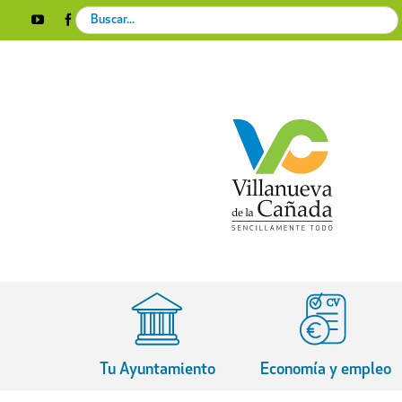
Skip
Search
YouTube
Facebook
Instagram
X
Rss
to
for:
content
Tu Ayuntamiento
Economía y empleo