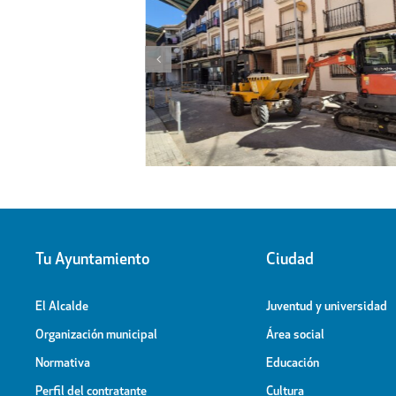
l proyecto de
Obras de ampliación de
 la calle Peligros
Cementerio-Tanatorio Munic
Tu Ayuntamiento
Ciudad
El Alcalde
Juventud y universidad
Organización municipal
Área social
Normativa
Educación
Perfil del contratante
Cultura