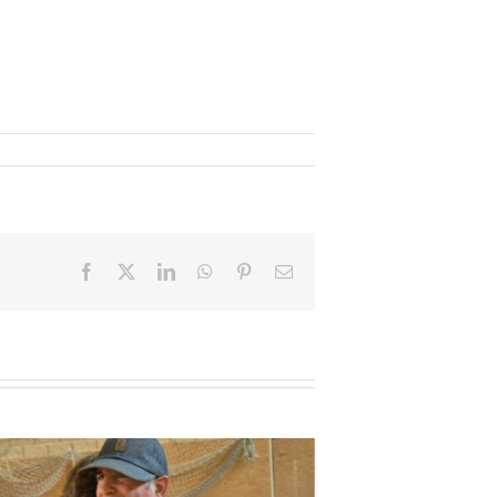
Facebook
X
LinkedIn
WhatsApp
Pinterest
Email