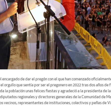
el encargado de dar el pregón con el que han comenzado oficialmente
el orgullo que sentía por ser el pregonero en 2022 tras dos años de
 toda la población unas felices fiestas y agradeció a la presidenta d
 diputados regionales y directores generales de la Comunidad de Ma
ios vecinos, representantes de instituciones, colectivos y peñas de V