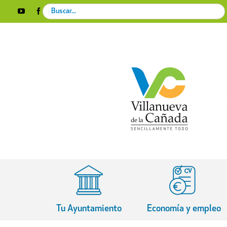
Skip
Search
YouTube
Facebook
Instagram
X
Rss
to
for:
content
Tu Ayuntamiento
Economía y empleo