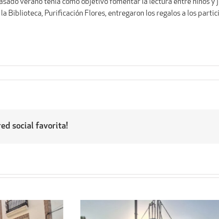
sado verano tenía como objetivo fomentar la lectura entre niños y j
 Biblioteca, Purificación Flores, entregaron los regalos a los partici
ed social favorita!