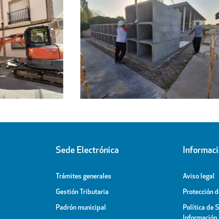
Regresa a sus hogares el centenar
l
de personas acogidas en el
ipal
Pabellón Cubierto
Sede Electrónica
Informac
Trámites generales
Aviso legal
Gestión Tributaria
Protección 
Padrón municipal
Política de 
Información