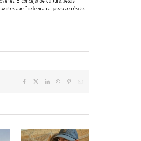
óvenes. El concejal de Cultura, Jesús
pantes que finalizaron el juego con éxito.
Facebook
X
LinkedIn
WhatsApp
Pinterest
Email