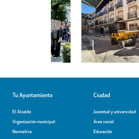
l proyecto de
Obras de ampliación de
 la calle Peligros
Cementerio-Tanatorio Munic
Tu Ayuntamiento
Ciudad
El Alcalde
Juventud y universidad
Organización municipal
Área social
Normativa
Educación