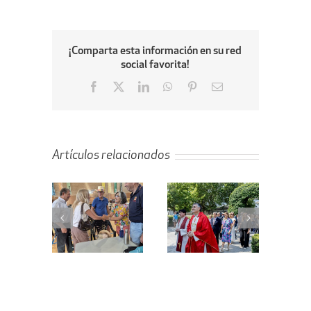
¡Comparta esta información en su red
social favorita!
Facebook
X
LinkedIn
WhatsApp
Pinterest
Email
Artículos relacionados
ta de la
Villanueva de
En marcha el
ejera de
la Cañada
proyecto de
enda al
celebra el Día
remodelación
bellón
de Santiago
de la calle
bierto
Apóstol
Peligros
icipal