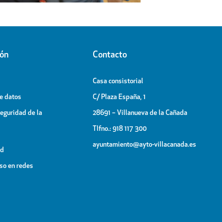
ión
Contacto
Casa consistorial
de datos
C/ Plaza España, 1
Seguridad de la
28691 – Villanueva de la Cañada
Tlfno.: 918 117 300
ayuntamiento@ayto-villacanada.es
ad
uso en redes