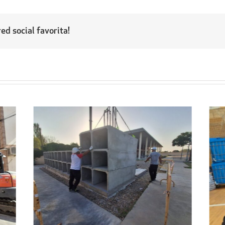
ed social favorita!
Regresa a sus hogares el centenar
l
de personas acogidas en el
ipal
Pabellón Cubierto