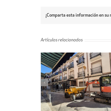
¡Comparta esta información en su r
Artículos relacionados
l proyecto de
Obras de ampliación de
 la calle Peligros
Cementerio-Tanatorio Munic