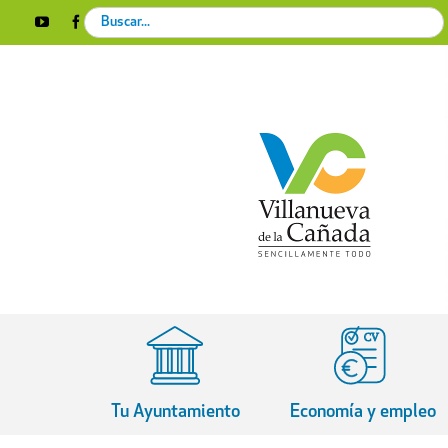
Skip
Search
YouTube
Facebook
Instagram
X
Rss
to
for:
content
Tu Ayuntamiento
Economía y empleo