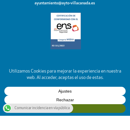
ayuntamiento@ayto-villacanada.es
Comunicar incidencia en vía pública
YouTube
Facebook
Instagram
X
Rss