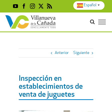
Skip
Español
▼
YouTube
Facebook
Instagram
X
Rss
to
content
Anterior
Siguiente
Inspección en
establecimientos de
venta de juguetes