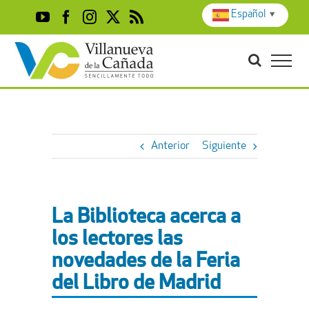
Skip
Español
▼
YouTube
Facebook
Instagram
X
Rss
to
content
Anterior
Siguiente
La
Biblioteca acerca a
los lectores las
novedades de la Feria
del Libro de Madrid