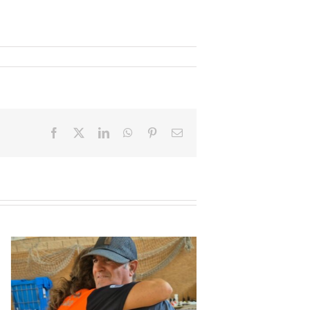
Facebook
X
LinkedIn
WhatsApp
Pinterest
Email