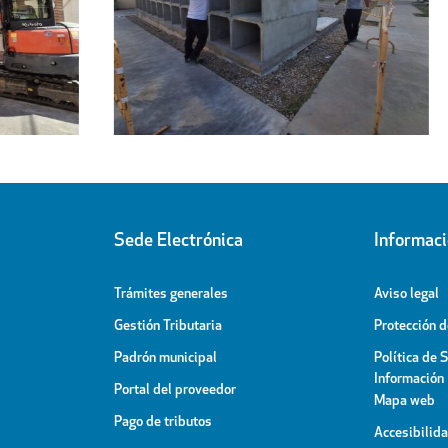
Regresa a sus hogares el centenar
l
de personas acogidas en el
ipal
Pabellón Cubierto
Sede Electrónica
Informac
Trámites generales
Aviso legal
Gestión Tributaria
Protección 
Padrón municipal
Política de 
Información
Portal del proveedor
Mapa web
Pago de tributos
Accesibilid