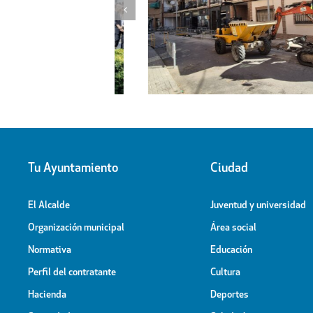
l proyecto de
Obras de ampliación de
 la calle Peligros
Cementerio-Tanatorio Munic
Tu Ayuntamiento
Ciudad
El Alcalde
Juventud y universidad
Organización municipal
Área social
Normativa
Educación
Perfil del contratante
Cultura
Hacienda
Deportes