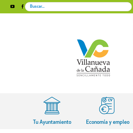
Skip
Search
YouTube
Facebook
Instagram
X
Rss
to
for:
content
Tu Ayuntamiento
Economía y empleo