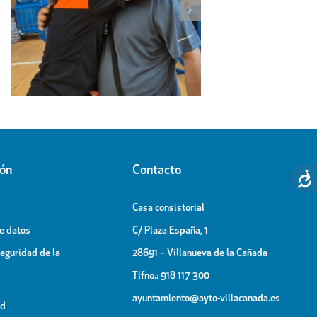
El espectáculo de la Generación
Visita d
OT, broche final de las Fiestas
al Pab
Patronales
ión
Contacto
Casa consistorial
de datos
C/ Plaza España, 1
Seguridad de la
28691 – Villanueva de la Cañada
Tlfno.: 918 117 300
ayuntamiento@ayto-villacanada.es
ad