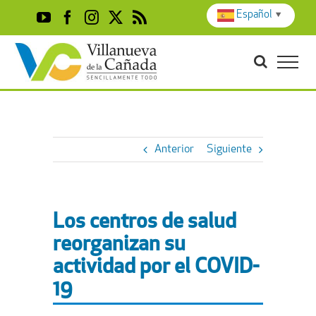
Skip
Español
▼
YouTube
Facebook
Instagram
X
Rss
to
content
Anterior
Siguiente
Los centros de salud
reorganizan su
actividad por el COVID-
19