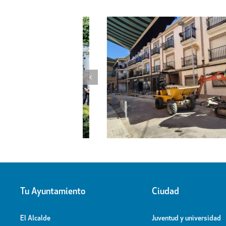
l proyecto de
Obras de ampliación de
 la calle Peligros
Cementerio-Tanatorio Munic
Tu Ayuntamiento
Ciudad
El Alcalde
Juventud y universidad