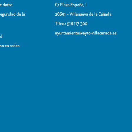
de datos
C/ Plaza España, 1
Seguridad de la
28691 – Villanueva de la Cañada
Tlfno.: 918 117 300
ayuntamiento@ayto-villacanada.es
ad
uso en redes