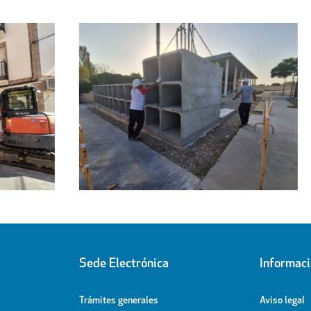
Regresa a sus hogares el centenar
l
de personas acogidas en el
ipal
Pabellón Cubierto
Sede Electrónica
Informac
Trámites generales
Aviso legal