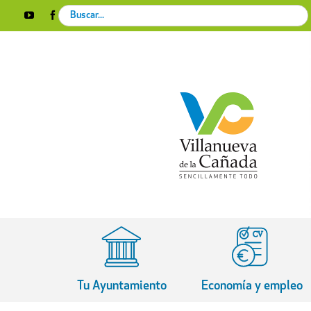
Skip
Search
YouTube
Facebook
Instagram
X
Rss
to
for:
content
Tu Ayuntamiento
Economía y empleo