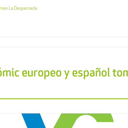
toman La Despernada
cómic europeo y español to