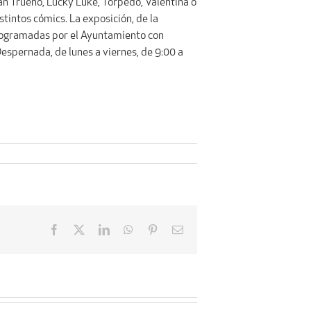
tán Trueno, Lucky Luke, Torpedo, Valentina o
intos cómics. La exposición, de la
 programadas por el Ayuntamiento con
Despernada, de lunes a viernes, de 9:00 a
Facebook
X
LinkedIn
WhatsApp
Pinterest
Email