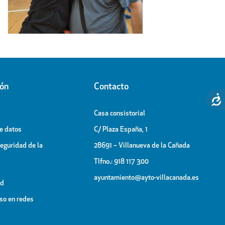
ión
Contacto
Casa consistorial
de datos
C/ Plaza España, 1
Seguridad de la
28691 – Villanueva de la Cañada
Tlfno.: 918 117 300
ayuntamiento@ayto-villacanada.es
ad
uso en redes