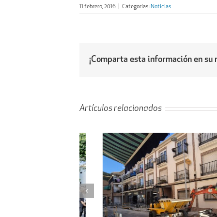
11 febrero, 2016
|
Categorías:
Noticias
¡Comparta esta información en su r
Artículos relacionados
l proyecto de
Obras de ampliación de
 la calle Peligros
Cementerio-Tanatorio Munic