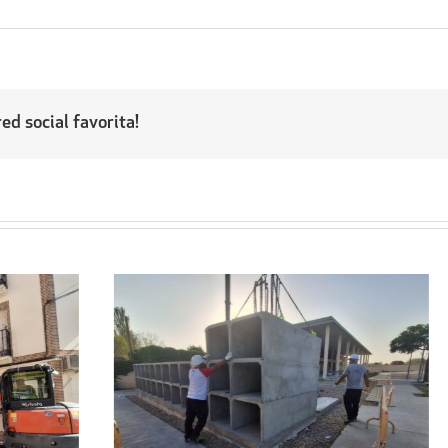
ed social favorita!
Regresa a sus hogares el centenar
l
de personas acogidas en el
ipal
Pabellón Cubierto