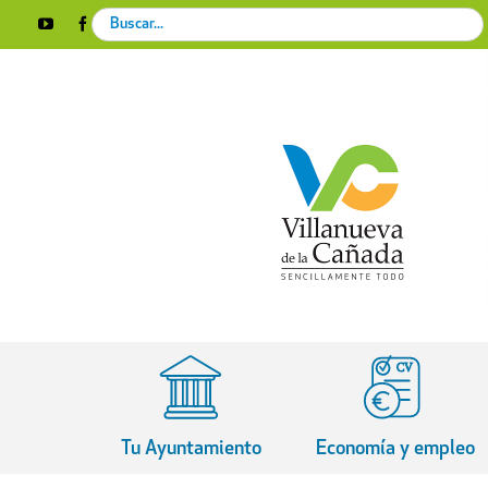
Skip
Search
YouTube
Facebook
Instagram
X
Rss
to
for:
content
Tu Ayuntamiento
Economía y empleo