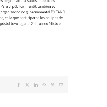
s de gran altura, saltos imposibles,
 Para el público infantil, también se
 la organización no gubernamental PYFANO.
a, en la que participaron los equipos de
óstol tuvo lugar el XIII Torneo Mixto e
Facebook
X
LinkedIn
WhatsApp
Pinterest
Email