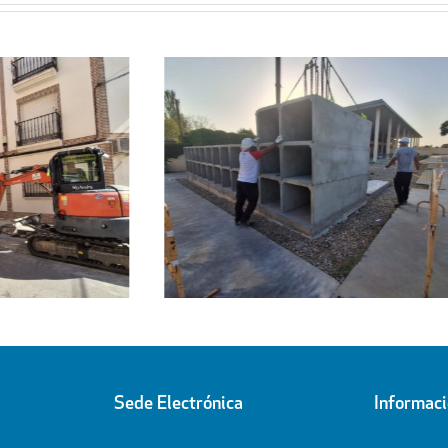
Regresa a sus hogares el centenar
l
de personas acogidas en el
ipal
Pabellón Cubierto
Sede Electrónica
Informac