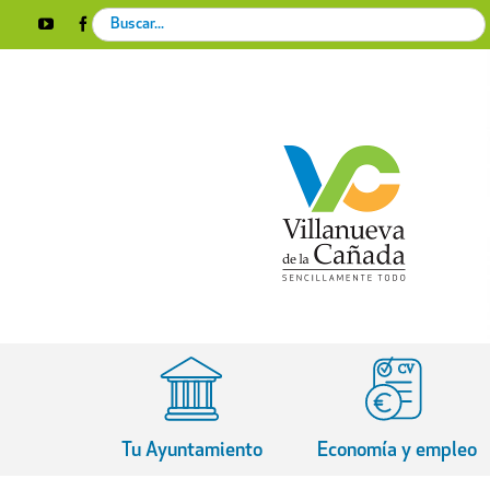
Skip
Search
YouTube
Facebook
Instagram
X
Rss
to
for:
content
Tu Ayuntamiento
Economía y empleo