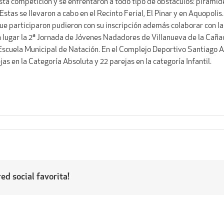
sta competición y se enfrentaron a todo tipo de obstáculos: pirámide
Estas se llevaron a cabo en el Recinto Ferial, El Pinar y en Aquopolis.
 que participaron pudieron con su inscripción además colaborar con
 lugar la 2ª Jornada de Jóvenes Nadadores de Villanueva de la Cañad
 Escuela Municipal de Natación. En el Complejo Deportivo Santiago Ap
ejas en la Categoría Absoluta y 22 parejas en la categoría Infantil.
ed social favorita!