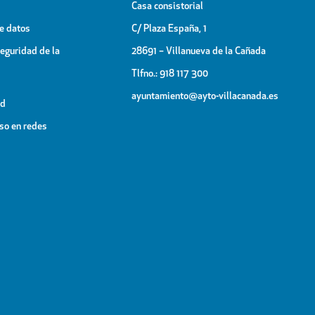
Casa consistorial
de datos
C/ Plaza España, 1
Seguridad de la
28691 – Villanueva de la Cañada
Tlfno.: 918 117 300
ayuntamiento@ayto-villacanada.es
ad
uso en redes