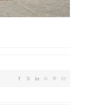
Facebook
X
LinkedIn
WhatsApp
Pinterest
Email