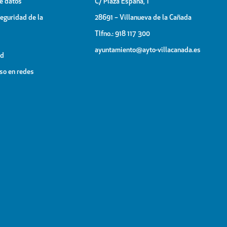
de datos
C/ Plaza España, 1
Seguridad de la
28691 – Villanueva de la Cañada
Tlfno.: 918 117 300
ayuntamiento@ayto-villacanada.es
ad
uso en redes