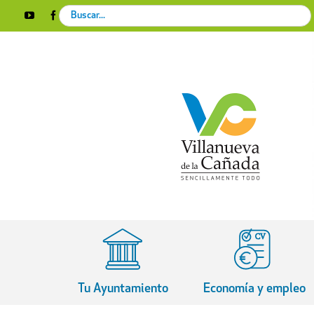
Skip
Search
YouTube
Facebook
Instagram
X
Rss
to
for:
content
Tu Ayuntamiento
Economía y empleo