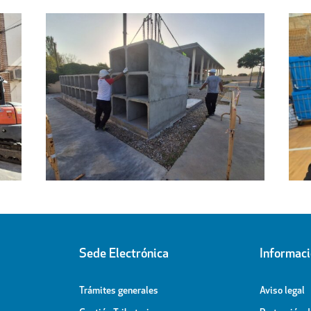
Regresa a sus hogares el centenar
l
de personas acogidas en el
ipal
Pabellón Cubierto
Sede Electrónica
Informac
Trámites generales
Aviso legal