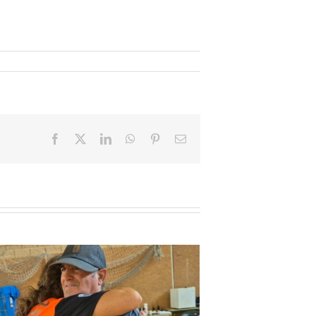
Facebook
X
LinkedIn
WhatsApp
Pinterest
Email