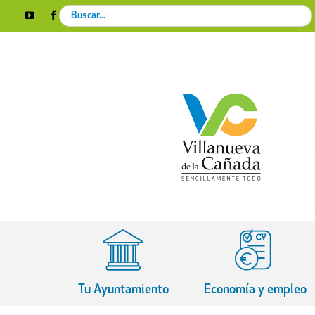
Skip
Search
YouTube
Facebook
Instagram
X
Rss
to
for:
content
Tu Ayuntamiento
Economía y empleo