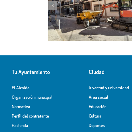
l proyecto de
Obras de ampliación de
 la calle Peligros
Cementerio-Tanatorio Munic
Tu Ayuntamiento
Ciudad
El Alcalde
Juventud y universidad
Organización municipal
Área social
Normativa
Educación
Perfil del contratante
Cultura
Hacienda
Deportes