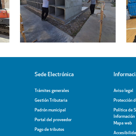
Regresa a sus hogares el centenar
l
de personas acogidas en el
ipal
Pabellón Cubierto
Sede Electrónica
Informac
Trámites generales
Aviso legal
Gestión Tributaria
Protección 
Padrón municipal
Política de 
Información
Portal del proveedor
Mapa web
Pago de tributos
Accesibilid