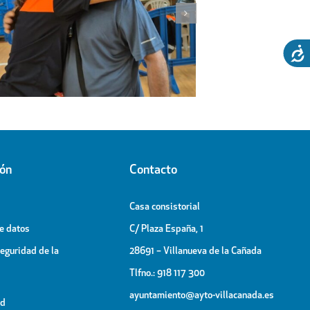
El espectáculo de la Generación
Visita d
OT, broche final de las Fiestas
al Pab
Patronales
ión
Contacto
Casa consistorial
de datos
C/ Plaza España, 1
Seguridad de la
28691 – Villanueva de la Cañada
Tlfno.: 918 117 300
ayuntamiento@ayto-villacanada.es
ad