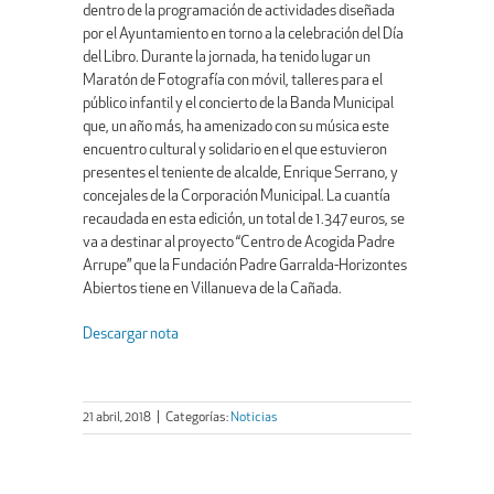
dentro de la programación de actividades diseñada
por el Ayuntamiento en torno a la celebración del Día
del Libro. Durante la jornada, ha tenido lugar un
Maratón de Fotografía con móvil, talleres para el
público infantil y el concierto de la Banda Municipal
que, un año más, ha amenizado con su música este
encuentro cultural y solidario en el que estuvieron
presentes el teniente de alcalde, Enrique Serrano, y
concejales de la Corporación Municipal. La cuantía
recaudada en esta edición, un total de 1.347 euros, se
va a destinar al proyecto “Centro de Acogida Padre
Arrupe” que la Fundación Padre Garralda-Horizontes
Abiertos tiene en Villanueva de la Cañada.
Descargar nota
21 abril, 2018
|
Categorías:
Noticias