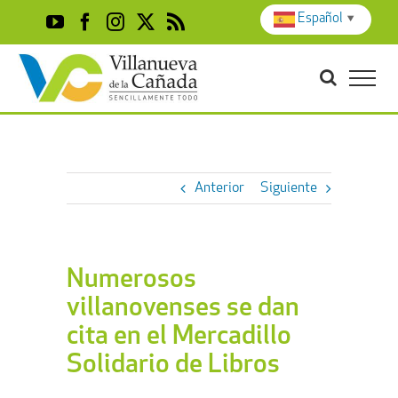
Skip
Español
▼
YouTube
Facebook
Instagram
X
Rss
to
content
Anterior
Siguiente
Numerosos
villanovenses se dan
cita en el Mercadillo
Solidario de Libros