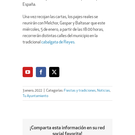
España.
Una vez recojan las cartas, los pajes reales se
reunirán con Melchor, Gaspar y Baltasar que este
miércoles, 5 de enero, a partir de las 18:00 horas,
recorrerán distintas calles del municipio en la
tradicional
cabalgata de Reyes.
3 enero, 2022
|
Categorías:
Fiestas y tradiciones
,
Noticias
,
Tu Ayuntamiento
¡Comparta esta información en su red
social favorita!