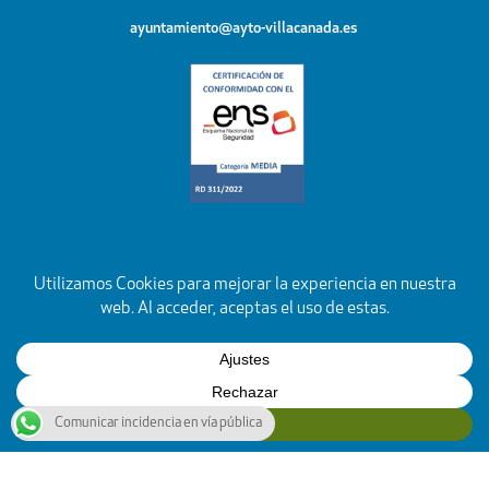
ayuntamiento@ayto-villacanada.es
Comunicar incidencia en vía pública
YouTube
Facebook
Instagram
X
Rss