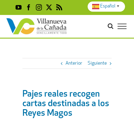
Skip
Español
▼
YouTube
Facebook
Instagram
X
Rss
to
content
Anterior
Siguiente
Pajes reales recogen
cartas destinadas a los
Reyes Magos