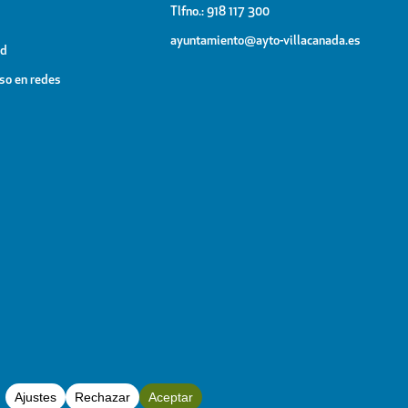
Tlfno.: 918 117 300
ayuntamiento@ayto-villacanada.es
ad
uso en redes