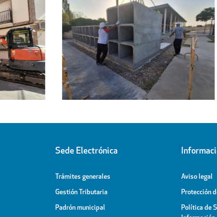
Regresa a sus hogares el centenar
l
de personas acogidas en el
ipal
Pabellón Cubierto
Sede Electrónica
Informac
Trámites generales
Aviso legal
Gestión Tributaria
Protección 
Padrón municipal
Política de 