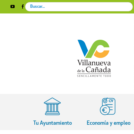
Skip
Search
YouTube
Facebook
Instagram
X
Rss
to
for:
content
Tu Ayuntamiento
Economía y empleo