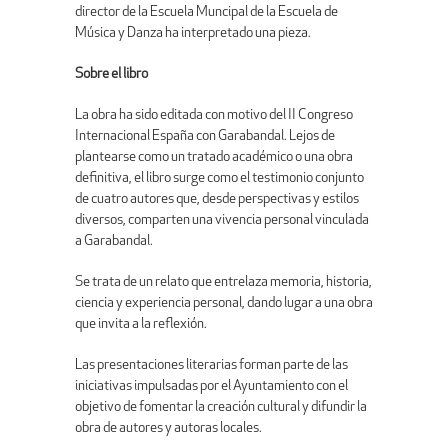
director de la Escuela Muncipal de la Escuela de
Música y Danza ha interpretado una pieza.
Sobre el libro
La obra ha sido editada con motivo del II Congreso
Internacional España con Garabandal. Lejos de
plantearse como un tratado académico o una obra
definitiva, el libro surge como el testimonio conjunto
de cuatro autores que, desde perspectivas y estilos
diversos, comparten una vivencia personal vinculada
a Garabandal.
Se trata de un relato que entrelaza memoria, historia,
ciencia y experiencia personal, dando lugar a una obra
que invita a la reflexión.
Las presentaciones literarias forman parte de las
iniciativas impulsadas por el Ayuntamiento con el
objetivo de fomentar la creación cultural y difundir la
obra de autores y autoras locales.