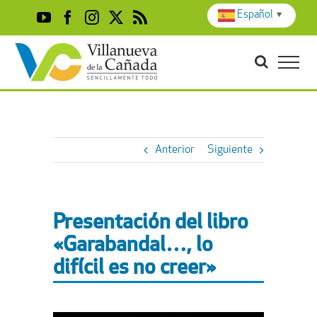
Skip
Español
▼
YouTube
Facebook
Instagram
X
Rss
to
content
Anterior
Siguiente
Presentación del libro
«Garabandal…, lo
difícil es no creer»