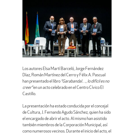
Los autores Elsa Martí Barceló, Jorge Fernández
Díaz, Román Martínez del Cerro y Félix A. Pascual
han presentado el libro
“Garabandal…, lo difícil es no
creer”
en un acto celebrado en el Centro Cívico El
Castillo.
La presentación ha estado conducida por el concejal
de Cultura, J. Fernando Agudo Sánchez, quien ha sido
el encargado de abrir el acto. Al mismo han asistido
también miembros de la Corporación Municipal, así
como numerosos vecinos. Durante el inicio del acto, el