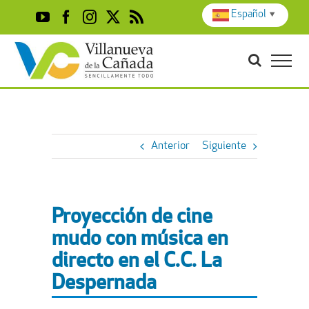
Skip
Español
▼
YouTube
Facebook
Instagram
X
Rss
to
content
Anterior
Siguiente
Proyección de cine
mudo con música en
directo en el C.C. La
Despernada