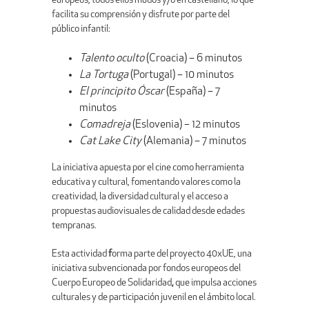
europeos, todos ellos mudos y/o en castellano, lo que
facilita su comprensión y disfrute por parte del
público infantil:
Talento oculto
(Croacia) – 6 minutos
La Tortuga
(Portugal) – 10 minutos
El principito Óscar
(España) – 7
minutos
Comadreja
(Eslovenia) – 12 minutos
Cat Lake City
(Alemania) – 7 minutos
La iniciativa apuesta por el cine como herramienta
educativa y cultural, fomentando valores como la
creatividad, la diversidad cultural y el acceso a
propuestas audiovisuales de calidad desde edades
tempranas.
Esta actividad
f
orma parte del proyecto 40xUE, una
iniciativa subvencionada por fondos europeos del
Cuerpo Europeo de Solidaridad
,
que impulsa acciones
culturales y de participación juvenil en el ámbito local.