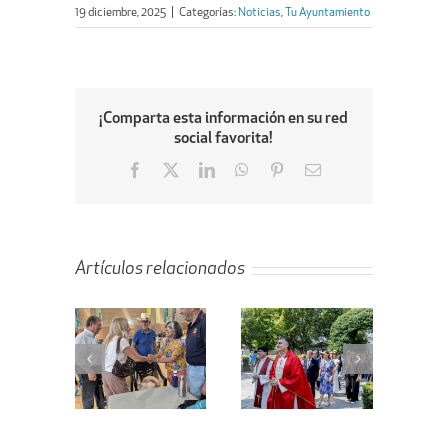
19 diciembre, 2025
|
Categorías:
Noticias
,
Tu Ayuntamiento
¡Comparta esta información en su red
social favorita!
Facebook
X
LinkedIn
WhatsApp
Pinterest
Email
Artículos relacionados
ta de la
Villanueva de
En marcha el
ejera de
la Cañada
proyecto de
enda al
celebra el Día
remodelación
bellón
de Santiago
de la calle
bierto
Apóstol
Peligros
icipal