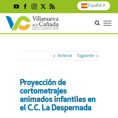
Skip
Español
▼
YouTube
Facebook
Instagram
X
Rss
to
content
Anterior
Siguiente
Proyección de
cortometrajes
animados infantiles en
el C.C. La Despernada