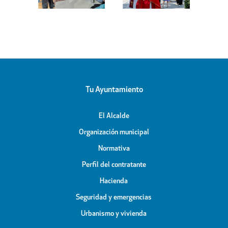
de Santiago
de la calle
bierto
Apóstol
Peligros
icipal
Tu Ayuntamiento
El Alcalde
Organización municipal
Normativa
Perfil del contratante
Hacienda
Seguridad y emergencias
Urbanismo y vivienda