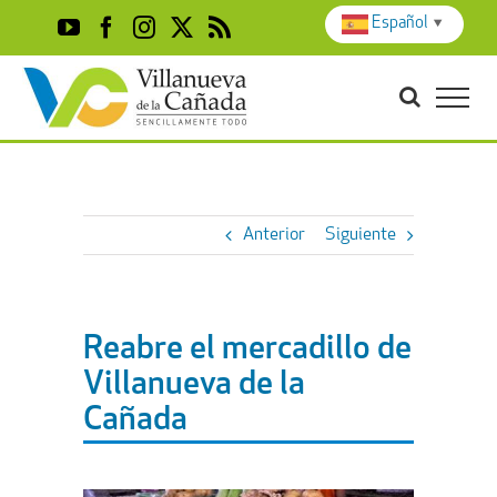
Skip
Español
▼
YouTube
Facebook
Instagram
X
Rss
to
content
Anterior
Siguiente
Reabre el mercadillo de
Villanueva de la
Cañada