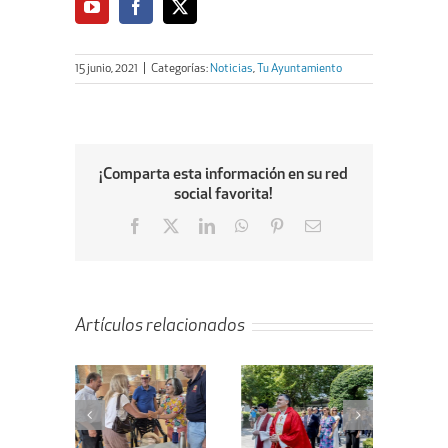
15 junio, 2021
|
Categorías:
Noticias
,
Tu Ayuntamiento
¡Comparta esta información en su red
social favorita!
Facebook
X
LinkedIn
WhatsApp
Pinterest
Email
Artículos relacionados
ta de la
Villanueva de
En marcha el
ejera de
la Cañada
proyecto de
enda al
celebra el Día
remodelación
bellón