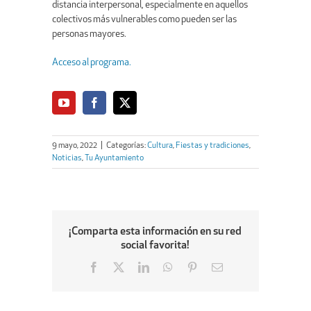
distancia interpersonal, especialmente en aquellos
colectivos más vulnerables como pueden ser las
personas mayores.
Acceso al programa.
9 mayo, 2022
|
Categorías:
Cultura
,
Fiestas y tradiciones
,
Noticias
,
Tu Ayuntamiento
¡Comparta esta información en su red
social favorita!
Facebook
X
LinkedIn
WhatsApp
Pinterest
Email