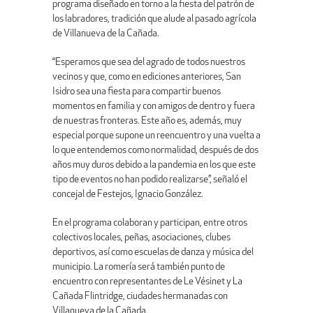
programa diseñado en torno a la fiesta del patrón de
los labradores, tradición que alude al pasado agrícola
de Villanueva de la Cañada.
“Esperamos que sea del agrado de todos nuestros
vecinos y que, como en ediciones anteriores, San
Isidro sea una fiesta para compartir buenos
momentos en familia y con amigos de dentro y fuera
de nuestras fronteras. Este año es, además, muy
especial porque supone un reencuentro y una vuelta a
lo que entendemos como normalidad, después de dos
años muy duros debido a la pandemia en los que este
tipo de eventos no han podido realizarse”, señaló el
concejal de Festejos, Ignacio González.
En el programa colaboran y participan, entre otros
colectivos locales, peñas, asociaciones, clubes
deportivos, así como escuelas de danza y música del
municipio. La romería será también punto de
encuentro con representantes de Le Vésinet y La
Cañada Flintridge, ciudades hermanadas con
Villanueva de la Cañada.