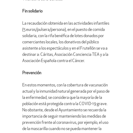
Fin solidario
La recaudación obtenida en las actividades infantiles
(5 euros/pulsera/persona), en el puesto de comida
solidaria, con la rifa benéfica de lotes donados por
comerciantes locales, los donativos del público
asistente a los espectáculos y en el Frutellón se va a
destinar a: Cáritas, Asociación Conciencia TEA y a la
Asociación Española contra el Cáncer.
Prevención
En estos momentos, con la cobertura de vacunación
actual y la inmunidad natural generada por el paso de
la enfermedad, se considera que la mayoría de la
población está protegida contra la COVID-19 grave.
No obstante, desde el Ayuntamiento se recuerda la
importancia de seguir manteniendo las medidas de
prevención frente al coronavirus, por ejemplo, el uso
de la mascarilla cuando no se pueda mantener la