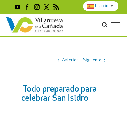
Skip
Español
▼
YouTube
Facebook
Instagram
X
Rss
to
content
Anterior
Siguiente
Todo preparado para
celebrar San Isidro