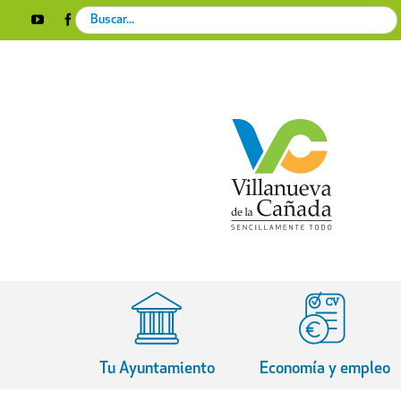
Skip
Search
YouTube
Facebook
Instagram
X
Rss
to
for:
content
Tu Ayuntamiento
Economía y empleo