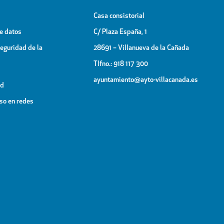
Casa consistorial
de datos
C/ Plaza España, 1
Seguridad de la
28691 – Villanueva de la Cañada
Tlfno.: 918 117 300
ayuntamiento@ayto-villacanada.es
ad
uso en redes