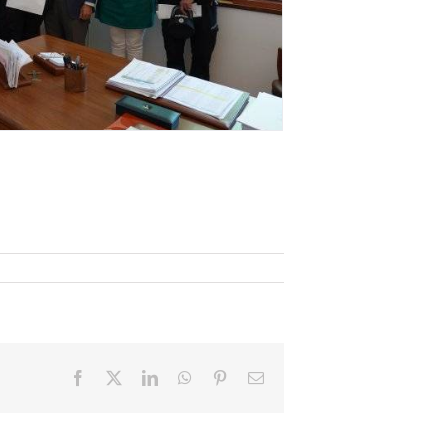
Facebook
X
LinkedIn
WhatsApp
Pinterest
Email