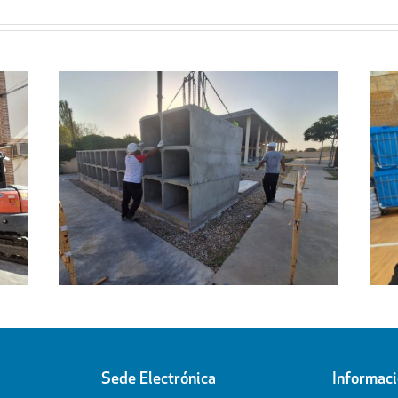
Regresa a sus hogares el centenar
l
de personas acogidas en el
ipal
Pabellón Cubierto
Sede Electrónica
Informac