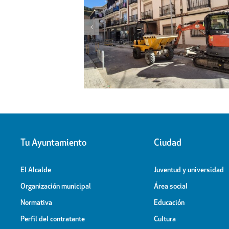
l proyecto de
Obras de ampliación de
 la calle Peligros
Cementerio-Tanatorio Munic
Tu Ayuntamiento
Ciudad
El Alcalde
Juventud y universidad
Organización municipal
Área social
Normativa
Educación
Perfil del contratante
Cultura