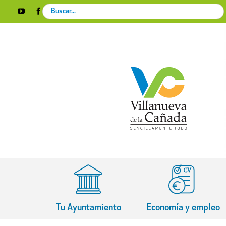
Skip
Search
YouTube
Facebook
Instagram
X
Rss
to
for:
content
Tu Ayuntamiento
Economía y empleo