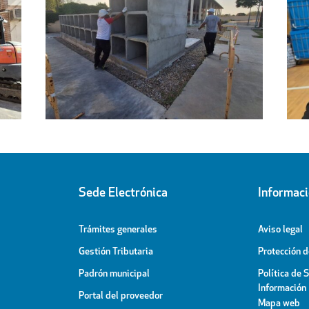
Regresa a sus hogares el centenar
l
de personas acogidas en el
ipal
Pabellón Cubierto
Sede Electrónica
Informac
Trámites generales
Aviso legal
Gestión Tributaria
Protección 
Padrón municipal
Política de 
Información
Portal del proveedor
Mapa web