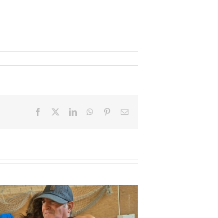
Facebook
X
LinkedIn
WhatsApp
Pinterest
Email