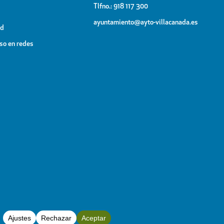
Tlfno.: 918 117 300
ayuntamiento@ayto-villacanada.es
ad
uso en redes