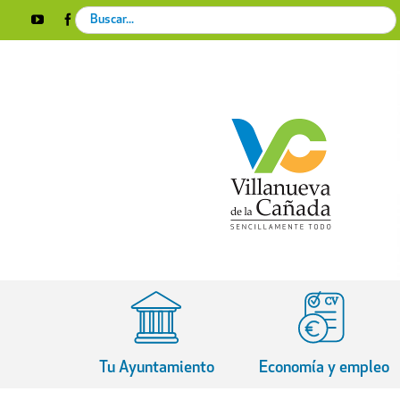
Skip
Search
YouTube
Facebook
Instagram
X
Rss
to
for:
content
Tu Ayuntamiento
Economía y empleo