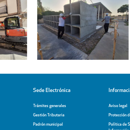
Regresa a sus hogares el centenar
l
de personas acogidas en el
ipal
Pabellón Cubierto
Sede Electrónica
Informac
Trámites generales
Aviso legal
Gestión Tributaria
Protección 
Padrón municipal
Política de 