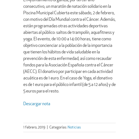
El Ayuntamiento organiza, por tercer año
consecutivo, un maratón de natación solidario en la
Piscina Municipal Cubierta este sábado, 2 de febrero,
con motivo del Día Mundial contra el Cáncer. Además,
están programadas otras actividades deportivas
abiertas al público: saltos de trampolín, aquafitness y
yoga. El evento, de 10:00 a 14:00 horas, tiene como
objetivo concienciar a la población de la importancia
que tienen los hábitos de vida saludable en la
prevención de esta enfermedad, así como recaudar
fondos para la Asociación Española contra el Cáncer
(AECC). El donativo por participar en cada actividad
acuática es de 1 euro. En el caso de Yoga, el donativo
es de 1 euro para el público infantil (de 5 a 12 años) y de
5 euros para el resto.
Descargar nota
1 febrero, 2019
|
Categorías:
Noticias