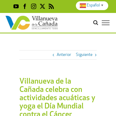
Skip
Español
▼
YouTube
Facebook
Instagram
X
Rss
to
content
Anterior
Siguiente
Villanueva de la
Cañada celebra con
actividades acuáticas y
yoga el Día Mundial
contra el Cáncer