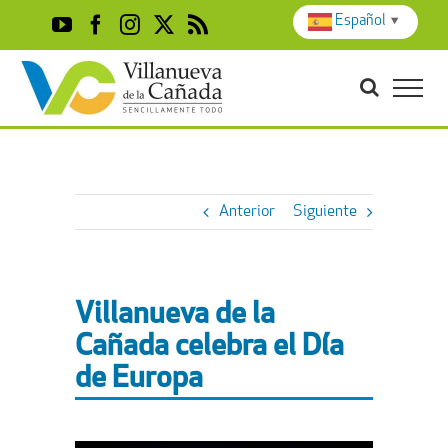
Skip
Español
▼
YouTube
Facebook
Instagram
X
Rss
to
content
Anterior
Siguiente
Villanueva de la
Cañada celebra el Día
de Europa