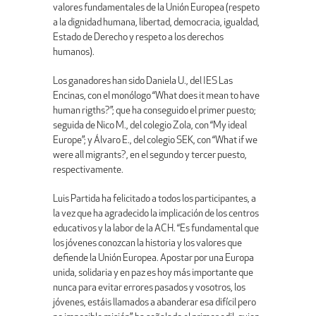
valores fundamentales de la Unión Europea (respeto
a la dignidad humana, libertad, democracia, igualdad,
Estado de Derecho y respeto a los derechos
humanos).
Los ganadores han sido Daniela U., del IES Las
Encinas, con el monólogo “What does it mean to have
human rigths?”; que ha conseguido el primer puesto;
seguida de Nico M., del colegio Zola, con “My ideal
Europe”; y Álvaro E., del colegio SEK, con “What if we
were all migrants?, en el segundo y tercer puesto,
respectivamente.
Luis Partida ha felicitado a todos los participantes, a
la vez que ha agradecido la implicación de los centros
educativos y la labor de la ACH. “Es fundamental que
los jóvenes conozcan la historia y los valores que
defiende la Unión Europea. Apostar por una Europa
unida, solidaria y en paz es hoy más importante que
nunca para evitar errores pasados y vosotros, los
jóvenes, estáis llamados a abanderar esa difícil pero