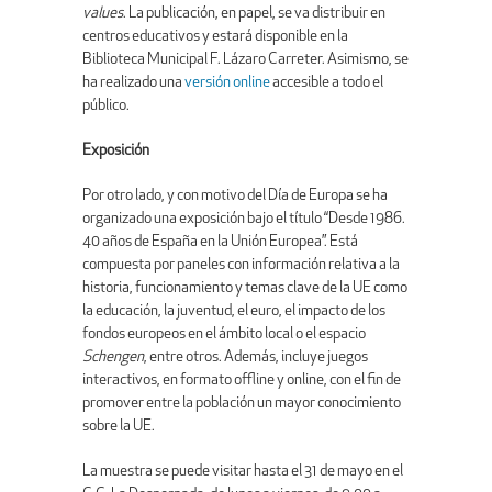
values
. La publicación, en papel, se va distribuir en
centros educativos y estará disponible en la
Biblioteca Municipal F. Lázaro Carreter. Asimismo, se
ha realizado una
versión online
accesible a todo el
público.
Exposición
Por otro lado, y con motivo del Día de Europa se ha
organizado una exposición bajo el título “Desde 1986.
40 años de España en la Unión Europea”. Está
compuesta por paneles con información relativa a la
historia, funcionamiento y temas clave de la UE como
la educación, la juventud, el euro, el impacto de los
fondos europeos en el ámbito local o el espacio
Schengen
, entre otros. Además, incluye juegos
interactivos, en formato offline y online, con el fin de
promover entre la población un mayor conocimiento
sobre la UE.
La muestra se puede visitar hasta el 31 de mayo en el