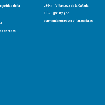
Seguridad de la
28691 – Villanueva de la Cañada
Tlfno.: 918 117 300
ayuntamiento@ayto-villacanada.es
ad
uso en redes