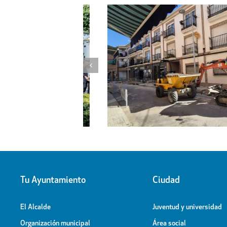
l proyecto de
Obras de ampliación de
 la calle Peligros
Cementerio-Tanatorio Munic
Tu Ayuntamiento
Ciudad
El Alcalde
Juventud y universidad
Organización municipal
Área social