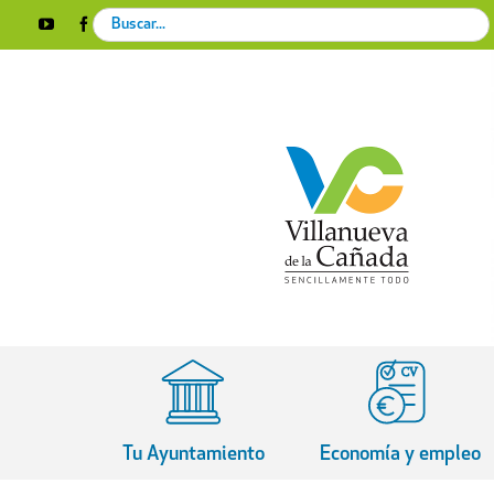
Skip
Search
YouTube
Facebook
Instagram
X
Rss
to
for:
content
Tu Ayuntamiento
Economía y empleo