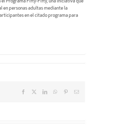
el Programa Fifty-Fifty, una iniciativa que
ral en personas adultas mediante la
participantes en el citado programa para
Facebook
X
LinkedIn
WhatsApp
Pinterest
Email