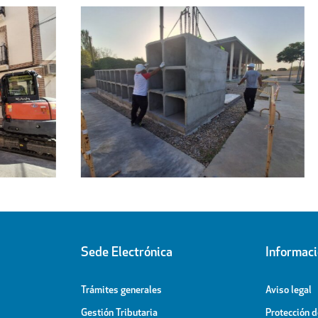
Regresa a sus hogares el centenar
l
de personas acogidas en el
ipal
Pabellón Cubierto
Sede Electrónica
Informac
Trámites generales
Aviso legal
Gestión Tributaria
Protección 