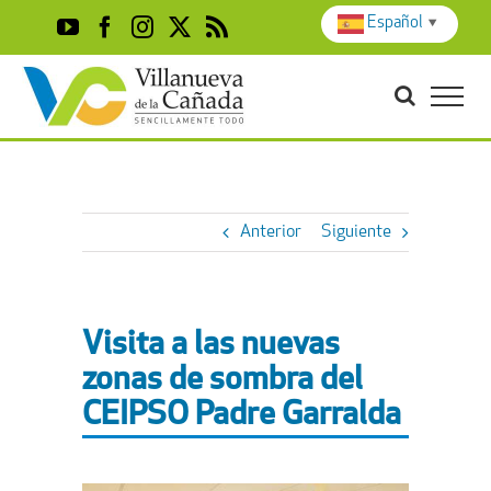
Skip
Español
▼
YouTube
Facebook
Instagram
X
Rss
to
content
Anterior
Siguiente
Visita a las nuevas
zonas de sombra del
CEIPSO Padre Garralda