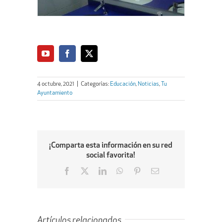
4 octubre, 2021
|
Categorías:
Educación
,
Noticias
,
Tu
Ayuntamiento
¡Comparta esta información en su red
social favorita!
Facebook
X
LinkedIn
WhatsApp
Pinterest
Email
Artículos relacionados