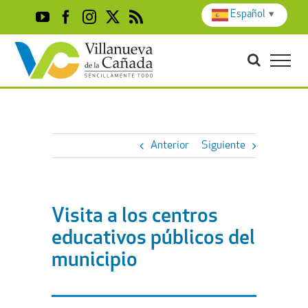
Skip
Español
▼
YouTube
Facebook
Instagram
X
Rss
to
content
Anterior
Siguiente
Visita a los centros
educativos públicos del
municipio