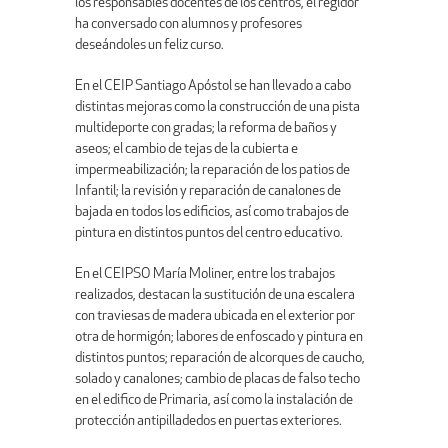
los responsables docentes de los centros, el regidor
ha conversado con alumnos y profesores
deseándoles un feliz curso.
En el CEIP Santiago Apóstol se han llevado a cabo
distintas mejoras como la construcción de una pista
multideporte con gradas; la reforma de baños y
aseos; el cambio de tejas de la cubierta e
impermeabilización; la reparación de los patios de
Infantil; la revisión y reparación de canalones de
bajada en todos los edificios, así como trabajos de
pintura en distintos puntos del centro educativo.
En el CEIPSO María Moliner, entre los trabajos
realizados, destacan la sustitución de una escalera
con traviesas de madera ubicada en el exterior por
otra de hormigón; labores de enfoscado y pintura en
distintos puntos; reparación de alcorques de caucho,
solado y canalones; cambio de placas de falso techo
en el edifico de Primaria, así como la instalación de
protección antipilladedos en puertas exteriores.