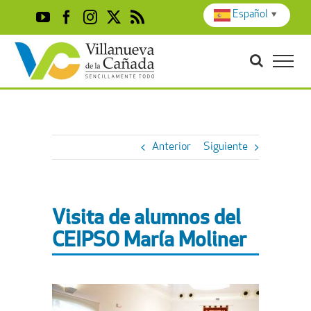
Skip
Español
▼
YouTube
Facebook
Instagram
X
Rss
to
content
Anterior
Siguiente
Visita de alumnos del
CEIPSO María Moliner