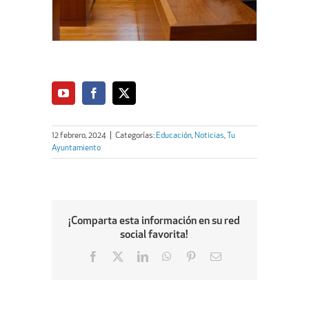
12 febrero, 2024
|
Categorías:
Educación
,
Noticias
,
Tu
Ayuntamiento
¡Comparta esta información en su red
social favorita!
Facebook
X
LinkedIn
WhatsApp
Pinterest
Email