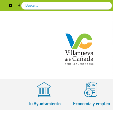
Skip
Search
YouTube
Facebook
Instagram
X
Rss
to
for:
content
Tu Ayuntamiento
Economía y empleo