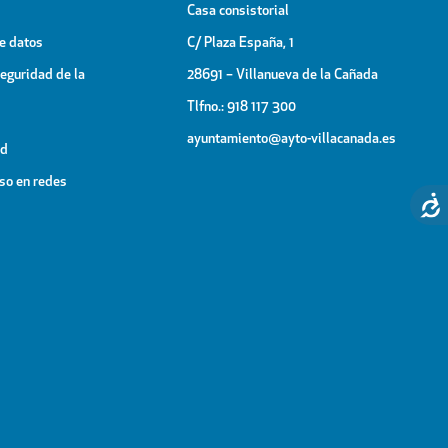
Casa consistorial
de datos
C/ Plaza España, 1
Seguridad de la
28691 – Villanueva de la Cañada
Tlfno.: 918 117 300
ayuntamiento@ayto-villacanada.es
ad
uso en redes