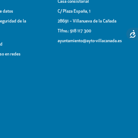
Casa consistorial
de datos
C/ Plaza España, 1
Seguridad de la
28691 – Villanueva de la Cañada
Tlfno.: 918 117 300
ayuntamiento@ayto-villacanada.es
ad
uso en redes