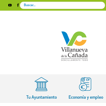
Skip
Search
YouTube
Facebook
Instagram
X
Rss
to
for:
content
Tu Ayuntamiento
Economía y empleo