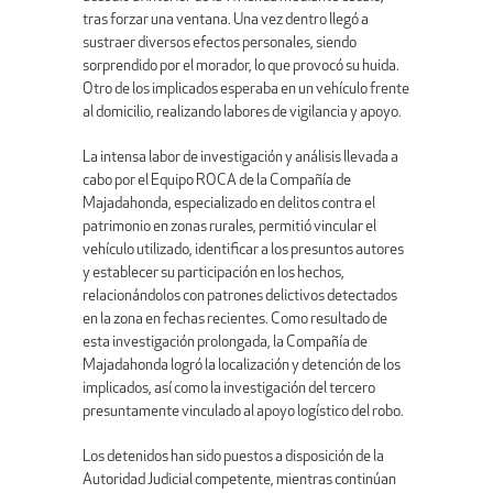
tras forzar una ventana. Una vez dentro llegó a
sustraer diversos efectos personales, siendo
sorprendido por el morador, lo que provocó su huida.
Otro de los implicados esperaba en un vehículo frente
al domicilio, realizando labores de vigilancia y apoyo.
La intensa labor de investigación y análisis llevada a
cabo por el Equipo ROCA de la Compañía de
Majadahonda, especializado en delitos contra el
patrimonio en zonas rurales, permitió vincular el
vehículo utilizado, identificar a los presuntos autores
y establecer su participación en los hechos,
relacionándolos con patrones delictivos detectados
en la zona en fechas recientes. Como resultado de
esta investigación prolongada, la Compañía de
Majadahonda logró la localización y detención de los
implicados, así como la investigación del tercero
presuntamente vinculado al apoyo logístico del robo.
Los detenidos han sido puestos a disposición de la
Autoridad Judicial competente, mientras continúan