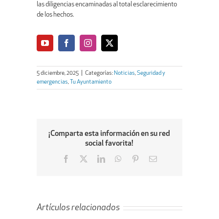
las diligencias encaminadas al total esclarecimiento
de los hechos.
5 diciembre, 2025
|
Categorías:
Noticias
,
Seguridad y
emergencias
,
Tu Ayuntamiento
¡Comparta esta información en su red
social favorita!
Facebook
X
LinkedIn
WhatsApp
Pinterest
Email
Artículos relacionados