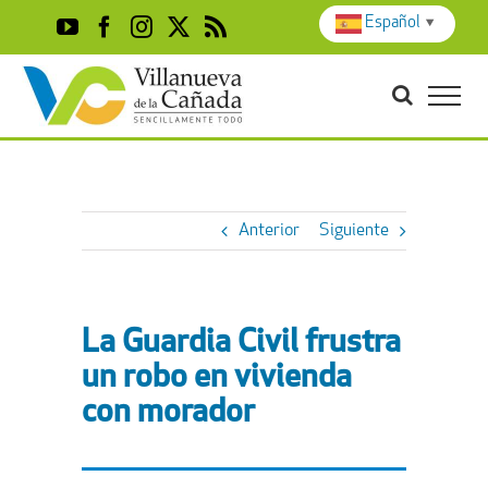
Skip
Español
▼
YouTube
Facebook
Instagram
X
Rss
to
content
Anterior
Siguiente
La Guardia Civil frustra
un robo en vivienda
con morador