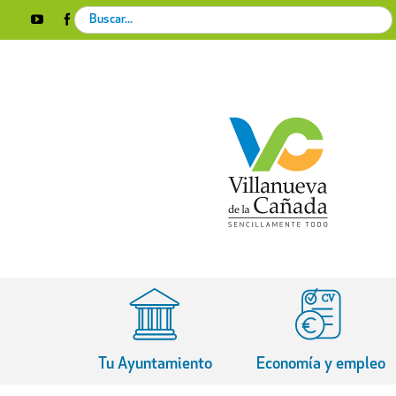
Skip
Search
YouTube
Facebook
Instagram
X
Rss
to
for:
content
Tu Ayuntamiento
Economía y empleo