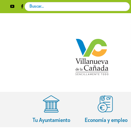
Skip
Search
YouTube
Facebook
Instagram
X
Rss
to
for:
content
Tu Ayuntamiento
Economía y empleo