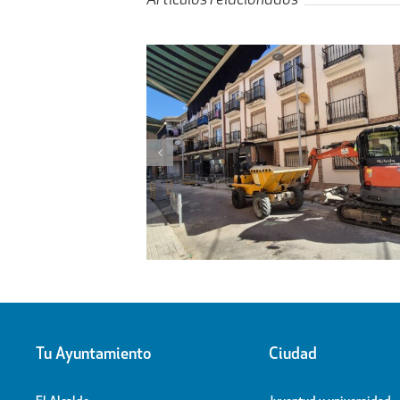
Artículos relacionados
ectáculo de la Generación
Visita de la conseje
oche final de las Fiestas
al Pabellón Cubier
Patronales
Tu Ayuntamiento
Ciudad