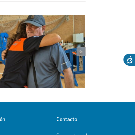
l
ión
Contacto