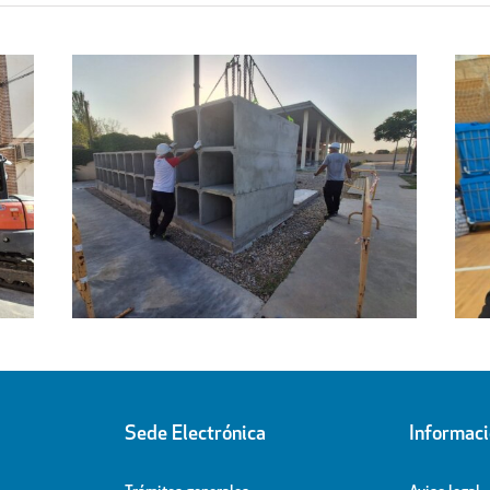
ra de Hacienda
Villanueva de la Cañada celebra e
to Municipal
Día de Santiago Apóstol
Sede Electrónica
Informac