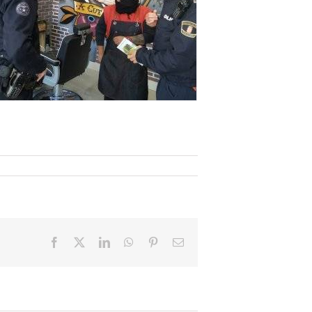
Facebook
X
LinkedIn
WhatsApp
Pinterest
Email