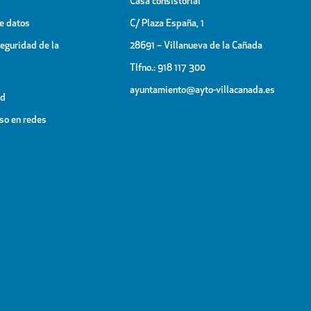
Casa consistorial
de datos
C/ Plaza España, 1
Seguridad de la
28691 – Villanueva de la Cañada
Tlfno.: 918 117 300
ayuntamiento@ayto-villacanada.es
ad
uso en redes