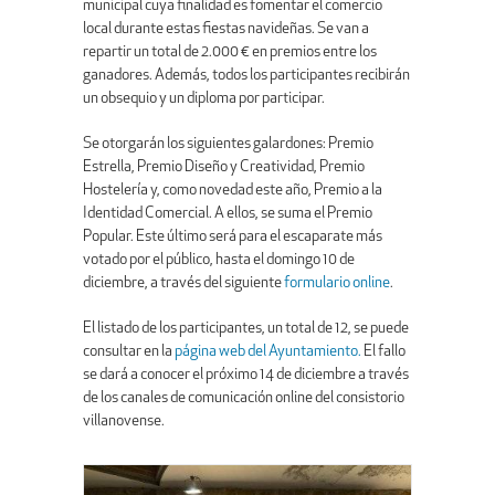
municipal cuya finalidad es fomentar el comercio
local durante estas fiestas navideñas. Se van a
repartir un total de 2.000 € en premios entre los
ganadores. Además, todos los participantes recibirán
un obsequio y un diploma por participar.
Se otorgarán los siguientes galardones: Premio
Estrella, Premio Diseño y Creatividad, Premio
Hostelería y, como novedad este año, Premio a la
Identidad Comercial. A ellos, se suma el Premio
Popular. Este último será para el escaparate más
votado por el público, hasta el domingo 10 de
diciembre, a través del siguiente
formulario online
.
El listado de los participantes, un total de 12, se puede
consultar en la
página web del Ayuntamiento.
El fallo
se dará a conocer el próximo 14 de diciembre a través
de los canales de comunicación online del consistorio
villanovense.