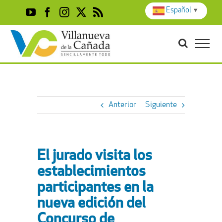
Skip
Español
▼
YouTube
Facebook
Instagram
X
Rss
to
content
Anterior
Siguiente
El jurado visita los
establecimientos
participantes en la
nueva edición del
Concurso de