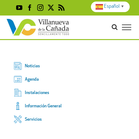
Skip
Español
▼
YouTube
Facebook
Instagram
X
Rss
to
content
Noticias
Agenda
Instalaciones
Información General
Servicios