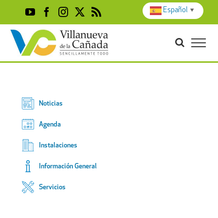
Skip
Español
▼
YouTube
Facebook
Instagram
X
Rss
to
content
Noticias
Agenda
Instalaciones
Información General
Servicios