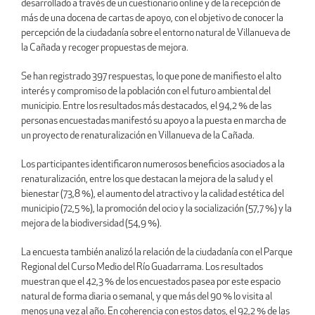
desarrollado a través de un cuestionario online y de la recepción de
más de una docena de cartas de apoyo, con el objetivo de conocer la
percepción de la ciudadanía sobre el entorno natural de Villanueva de
la Cañada y recoger propuestas de mejora.
Se han registrado 397 respuestas, lo que pone de manifiesto el alto
interés y compromiso de la población con el futuro ambiental del
municipio. Entre los resultados más destacados, el 94,2 % de las
personas encuestadas manifestó su apoyo a la puesta en marcha de
un proyecto de renaturalización en Villanueva de la Cañada.
Los participantes identificaron numerosos beneficios asociados a la
renaturalización, entre los que destacan la mejora de la salud y el
bienestar (73,8 %), el aumento del atractivo y la calidad estética del
municipio (72,5 %), la promoción del ocio y la socialización (57,7 %) y la
mejora de la biodiversidad (54,9 %).
La encuesta también analizó la relación de la ciudadanía con el Parque
Regional del Curso Medio del Río Guadarrama. Los resultados
muestran que el 42,3 % de los encuestados pasea por este espacio
natural de forma diaria o semanal, y que más del 90 % lo visita al
menos una vez al año. En coherencia con estos datos, el 92,2 % de las