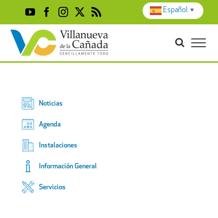
Skip
Español
▼
YouTube
Facebook
Instagram
X
Rss
to
content
Noticias
Agenda
Instalaciones
Información General
Servicios